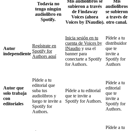
Mis audiolibros se
Mis
Todavía no
subieron a través
audiolibros
tengo ningún
de Findaway
se subieron
audiolibro en
Voices (ahora
a través de
Spotify.
Voices by INaudio).
otro canal.
Inicia sesión en tu
Pídele a tu
cuenta de Voices by
distribuidor
Regístrate en
Autor
INaudio
y usa el
que te
Spotify for
independiente
banner para
invite a
Authors aquí
conectarte a Spotify
Spotify for
for Authors.
Authors
Pídele a tu
Pídele a tu
editorial que
Autor que
editorial
suba tus
Pídele a tu editorial
solo trabaja
que te
audiolibros y
que te invite a
con
invite a
luego te invite a
Spotify for Authors.
editoriales
Spotify for
Spotify for
Authors.
Authors.
Pídele a tu