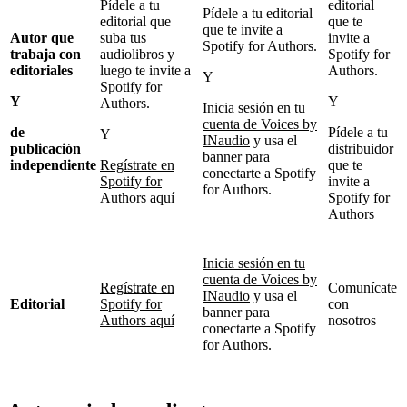
Pídele a tu
editorial
Pídele a tu editorial
editorial que
que te
que te invite a
Autor que
suba tus
invite a
Spotify for Authors.
trabaja con
audiolibros y
Spotify for
editoriales
luego te invite a
Authors.
Y
Spotify for
Y
Y
Authors.
Inicia sesión en tu
cuenta de Voices by
de
Pídele a tu
Y
INaudio
y usa el
publicación
distribuidor
banner para
independiente
Regístrate en
que te
conectarte a Spotify
Spotify for
invite a
for Authors.
Authors aquí
Spotify for
Authors
Inicia sesión en tu
cuenta de Voices by
Regístrate en
Comunícate
INaudio
y usa el
Editorial
Spotify for
con
banner para
Authors aquí
nosotros
conectarte a Spotify
for Authors.