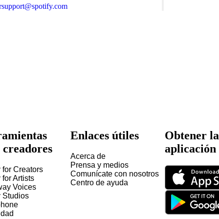
orsupport@spotify.com
amientas
Enlaces útiles
Obtener la
 creadores
aplicación
Acerca de
Prensa y medios
 for Creators
Comunícate con nosotros
 for Artists
Centro de ayuda
way Voices
y Studios
hone
idad