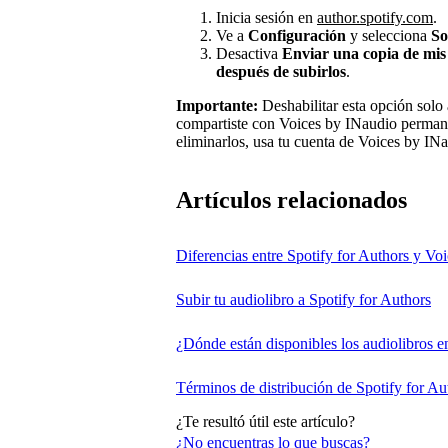
Inicia sesión en
author.spotify.com
.
Ve a
Configuración
y selecciona
So
Desactiva
Enviar una copia de mis
después de subirlos
.
Importante:
Deshabilitar esta opción solo 
compartiste con Voices by INaudio permane
eliminarlos, usa tu cuenta de Voices by IN
Artículos relacionados
Diferencias entre Spotify for Authors y Vo
Subir tu audiolibro a Spotify for Authors
¿Dónde están disponibles los audiolibros e
Términos de distribución de Spotify for Au
¿Te resultó útil este artículo?
¿No encuentras lo que buscas?