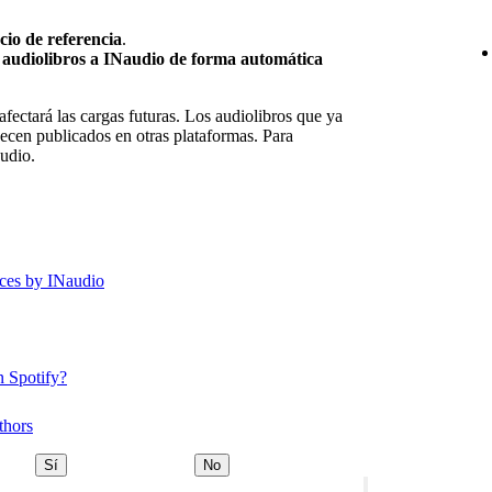
cio de referencia
.
 audiolibros a INaudio de forma automática
afectará las cargas futuras. Los audiolibros que ya
cen publicados en otras plataformas. Para
audio.
ices by INaudio
n Spotify?
thors
Sí
No