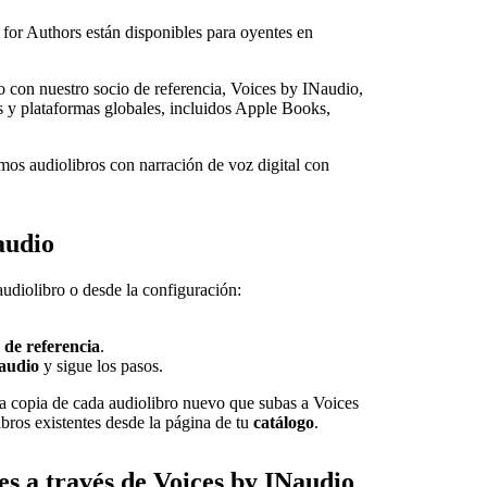
 for Authors están disponibles para oyentes en
o con nuestro socio de referencia, Voices by INaudio,
as y plataformas globales, incluidos Apple Books,
os audiolibros con narración de voz digital con
audio
audiolibro o desde la configuración:
 de referencia
.
audio
y sigue los pasos.
a copia de cada audiolibro nuevo que subas a Voices
ros existentes desde la página de tu
catálogo
.
es a través de Voices by INaudio