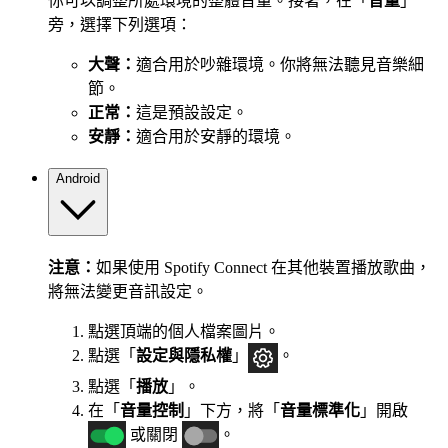
你可以調整所處環境的整體音量。接著，在「
音量
」
旁，選擇下列選項：
大聲：
適合用於吵雜環境。你將無法聽見音樂細
節。
正常：
這是預設設定。
安靜：
適合用於安靜的環境。
Android
注意：
如果使用 Spotify Connect 在其他裝置播放歌曲，
將無法變更音訊設定。
點選頂端的個人檔案圖片。
點選「
設定與隱私權
」
。
點選「
播放
」。
在「
音量控制
」下方，將「
音量標準化
」開啟
或關閉
。