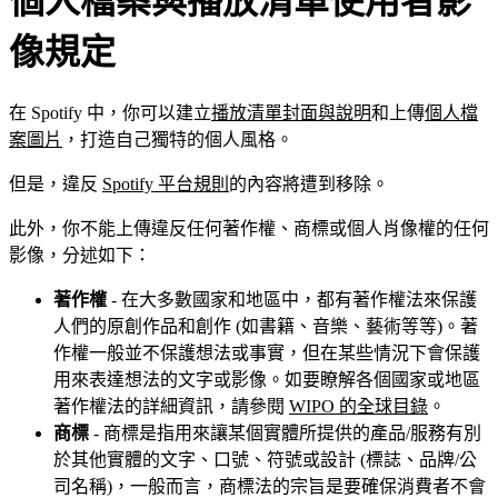
個人檔案與播放清單使用者影
像規定
在 Spotify 中，你可以建立
播放清單封面與說明
和上傳
個人檔
案圖片
，打造自己獨特的個人風格。
但是，違反
Spotify 平台規則
的內容將遭到移除。
此外，你不能上傳違反任何著作權、商標或個人肖像權的任何
影像，分述如下：
著作權
- 在大多數國家和地區中，都有著作權法來保護
人們的原創作品和創作 (如書籍、音樂、藝術等等)。著
作權一般並不保護想法或事實，但在某些情況下會保護
用來表達想法的文字或影像。如要瞭解各個國家或地區
著作權法的詳細資訊，請參閱
WIPO 的全球目錄
。
商標
- 商標是指用來讓某個實體所提供的產品/服務有別
於其他實體的文字、口號、符號或設計 (標誌、品牌/公
司名稱)，一般而言，商標法的宗旨是要確保消費者不會