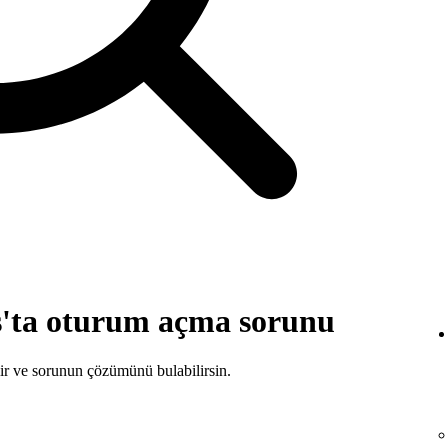
rs'ta oturum açma sorunu
lir ve sorunun çözümünü bulabilirsin.