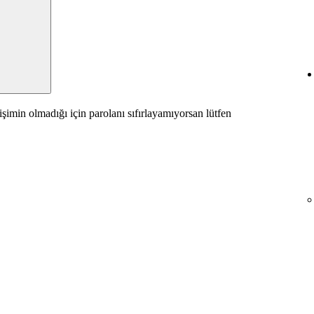
rişimin olmadığı için parolanı sıfırlayamıyorsan lütfen