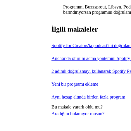
Programını Buzzsprout, Libsyn, Podb
barındırıyorsan
programını doğrulama
İlgili makaleler
Spotify for Creators'ta podcast'ini doğrula
Anchor'da oturum açma yöntemini Spotify 
2 adımlı doğrulamayı kullanarak Spotify P
Yeni bir programı ekleme
Aynı hesap altında birden fazla program
Bu makale yararlı oldu mu?
Aradığını bulamıyor musun?