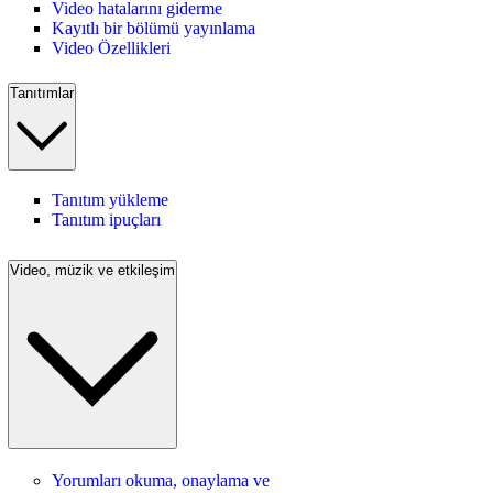
Video hatalarını giderme
Kayıtlı bir bölümü yayınlama
Video Özellikleri
Tanıtımlar
Tanıtım yükleme
Tanıtım ipuçları
Video, müzik ve etkileşim
Yorumları okuma, onaylama ve