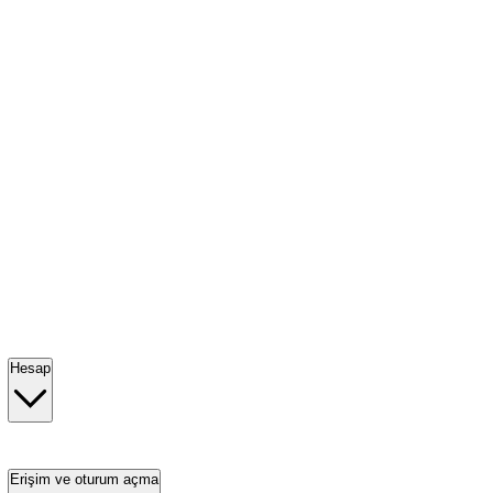
Hesap
Erişim ve oturum açma