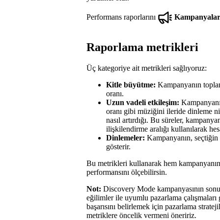
Performans raporlarını
Kampanyala
Raporlama metrikleri
Üç kategoriye ait metrikleri sağlıyoruz:
Kitle büyütme:
Kampanyanın toplam d
oranı.
Uzun vadeli etkileşim:
Kampanyanın 
oranı gibi müziğini ileride dinleme n
nasıl artırdığı. Bu süreler, kampanya
ilişkilendirme aralığı kullanılarak hes
Dinlemeler:
Kampanyanın, seçtiğin şar
gösterir.
Bu metrikleri kullanarak hem kampanyanın 
performansını ölçebilirsin.
Not:
Discovery Mode kampanyasının sonuçla
eğilimler ile uyumlu pazarlama çalışmaları 
başarısını belirlemek için pazarlama strate
metriklere öncelik vermeni öneririz.