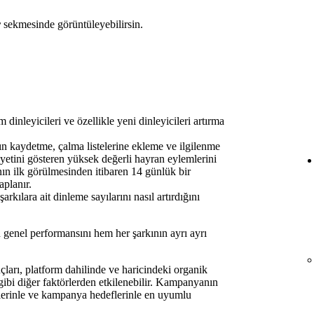
r
sekmesinde görüntüleyebilirsin.
inleyicileri ve özellikle yeni dinleyicileri artırma
kaydetme, çalma listelerine ekleme ve ilgilenme
iyetini gösteren yüksek değerli hayran eylemlerini
nın ilk görülmesinden itibaren 14 günlük bir
aplanır.
kılara ait dinleme sayılarını nasıl artırdığını
genel performansını hem her şarkının ayrı ayrı
rı, platform dahilinde ve haricindeki organik
gibi diğer faktörlerden etkilenebilir. Kampanyanın
jilerinle ve kampanya hedeflerinle en uyumlu