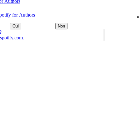
for Authors
otify for Authors
Oui
Non
?
spotify.com.