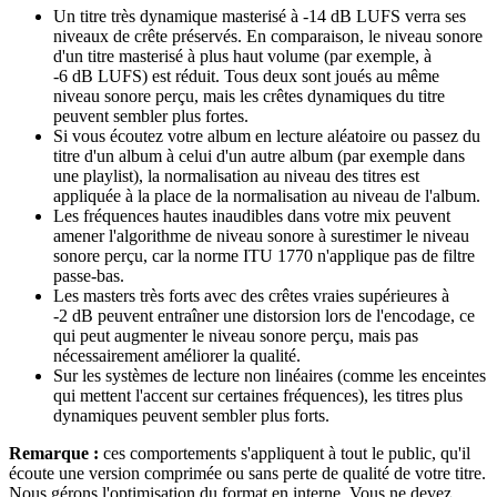
Un titre très dynamique masterisé à -14 dB LUFS verra ses
niveaux de crête préservés. En comparaison, le niveau sonore
d'un titre masterisé à plus haut volume (par exemple, à
-6 dB LUFS) est réduit. Tous deux sont joués au même
niveau sonore perçu, mais les crêtes dynamiques du titre
peuvent sembler plus fortes.
Si vous écoutez votre album en lecture aléatoire ou passez du
titre d'un album à celui d'un autre album (par exemple dans
une playlist), la normalisation au niveau des titres est
appliquée à la place de la normalisation au niveau de l'album.
Les fréquences hautes inaudibles dans votre mix peuvent
amener l'algorithme de niveau sonore à surestimer le niveau
sonore perçu, car la norme ITU 1770 n'applique pas de filtre
passe-bas.
Les masters très forts avec des crêtes vraies supérieures à
-2 dB peuvent entraîner une distorsion lors de l'encodage, ce
qui peut augmenter le niveau sonore perçu, mais pas
nécessairement améliorer la qualité.
Sur les systèmes de lecture non linéaires (comme les enceintes
qui mettent l'accent sur certaines fréquences), les titres plus
dynamiques peuvent sembler plus forts.
Remarque :
ces comportements s'appliquent à tout le public, qu'il
écoute une version comprimée ou sans perte de qualité de votre titre.
Nous gérons l'optimisation du format en interne. Vous ne devez