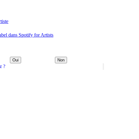
tiste
abel dans Spotify for Artists
Oui
Non
z ?