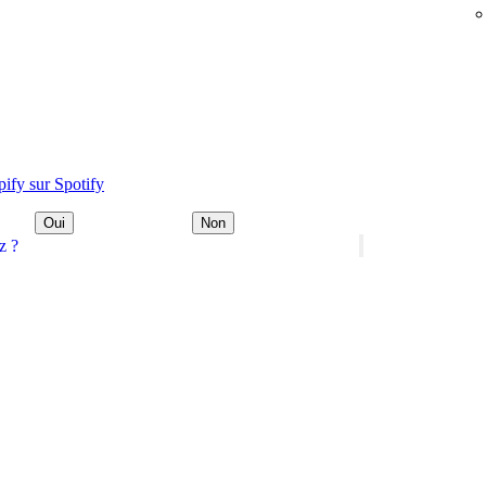
pify sur Spotify
Oui
Non
z ?