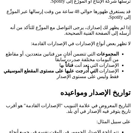
ترسلها شركة الإنتاج أو الموزِّع إلى Spotify.
قد يستغرق ظهورها حوالي 48 ساعة من وقت إرسالها عبر الموزِّع
إلى Spotify.
إذا لم يظهر لك إصدارك، يرجى التواصل مع الموزِّع للتأكد من أنه
أرسله إلى الصفحة الفنية الصحيحة.
لا تظهر بعض أنواع الإصدارات في الإصدارات القادمة:
المجموعات
التي تتضمن أغانٍ من فنانين متعددين، أو مقاطع
من ألبومات مختلفة صدرت سابقاً
الإصدارات التي تعد أنت
فناناًً
بها
الإصدارات
التي أُدرجت عليها على مستوى المقطع الموسيقي
فقط وليس على مستوى الإصدار
تواريخ الإصدار ومواعيده
التاريخ المعروض في علامة التبويب "الإصدارات القادمة" هو أقرب
تاريخ يتوفر فيه الإصدار في أي بلد.
على سبيل المثال:
تتم إتاحة الإصدار للجمهور في الوقت نفسه في جميع أنحاء