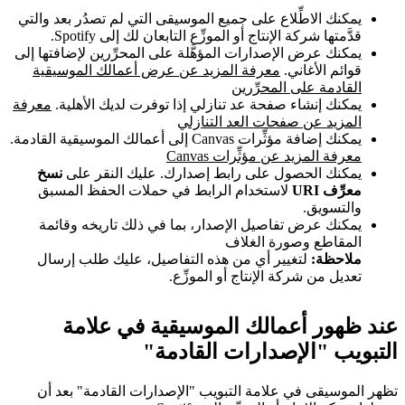
يمكنك الاطِّلاع على جميع الموسيقى التي لم تصدُر بعد والتي
قدَّمتها شركة الإنتاج أو الموزِّع التابعان لك إلى Spotify.
يمكنك عرض الإصدارات المؤهَّلة على المحرِّرين لإضافتها إلى
قوائم الأغاني.
معرفة المزيد عن عرض أعمالك الموسيقية
القادمة على المحرِّرين
يمكنك إنشاء صفحة عد تنازلي إذا توفرت لديك الأهلية.
معرفة
المزيد عن صفحات العد التنازلي
يمكنك إضافة مؤثِّرات Canvas إلى أعمالك الموسيقية القادمة.
معرفة المزيد عن مؤثِّرات Canvas
يمكنك الحصول على رابط إصدارك. عليك النقر على
نسخ
معرِّف URI
لاستخدام الرابط في حملات الحفظ المسبق
والتسويق.
يمكنك عرض تفاصيل الإصدار، بما في ذلك تاريخه وقائمة
المقاطع وصورة الغلاف
ملاحظة:
لتغيير أي من هذه التفاصيل، عليك طلب إرسال
تعديل من شركة الإنتاج أو الموزِّع.
عند ظهور أعمالك الموسيقية في علامة
التبويب "الإصدارات القادمة"
تظهر الموسيقى في علامة التبويب "الإصدارات القادمة" بعد أن