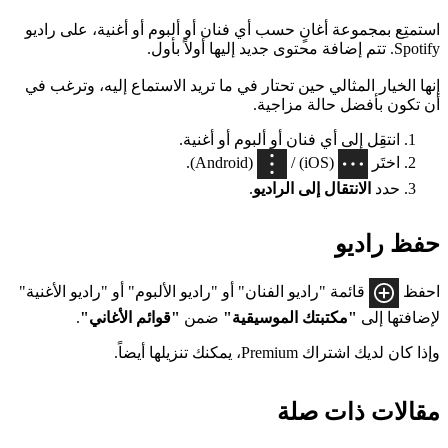
استمتِع بمجموعة أغانٍ حسب أي فنان أو ألبوم أو أغنية، على راديو
Spotify. تتم إضافة محتوى جديد إليها أولاً بأول.
إنها الخيار المثالي حين تحتار في ما تريد الاستماع إليه، وترغب في
أن تكون بأفضل حالة مزاجية.
انتقِل إلى أي فنان أو ألبوم أو أغنية.
اختَر
(iOS) /
(Android).
حدد
الانتقال إلى الراديو
.
حفظ راديو
احفظ
قائمة "راديو الفنان" أو "راديو الألبوم" أو "راديو الأغنية"
لإضافتها إلى
"مكتبتك الموسيقية"
ضمن
"قوائم الأغاني"
.
وإذا كان لديك اشتراك Premium، يمكنك تنزيلها أيضاً.
مقالات ذات صلة