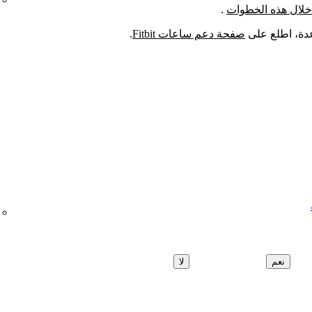
.
دة، اطلع على
صفحة دعم ساعات Fitbit
.
نعم
لا