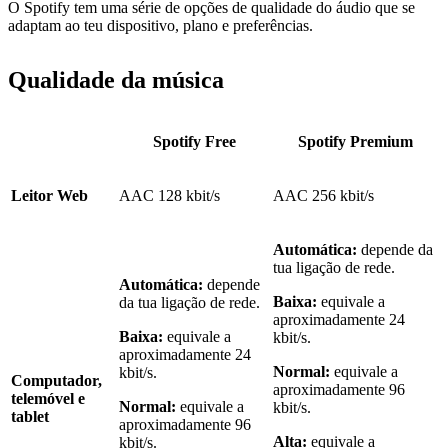
O Spotify tem uma série de opções de qualidade do áudio que se
adaptam ao teu dispositivo, plano e preferências.
Qualidade da música
Spotify Free
Spotify Premium
Leitor Web
AAC 128 kbit/s
AAC 256 kbit/s
Automática:
depende da
tua ligação de rede.
Automática:
depende
Baixa:
equivale a
da tua ligação de rede.
aproximadamente 24
Baixa:
equivale a
kbit/s.
aproximadamente 24
Normal:
equivale a
kbit/s.
Computador,
aproximadamente 96
telemóvel e
Normal:
equivale a
kbit/s.
tablet
aproximadamente 96
Alta:
equivale a
kbit/s.