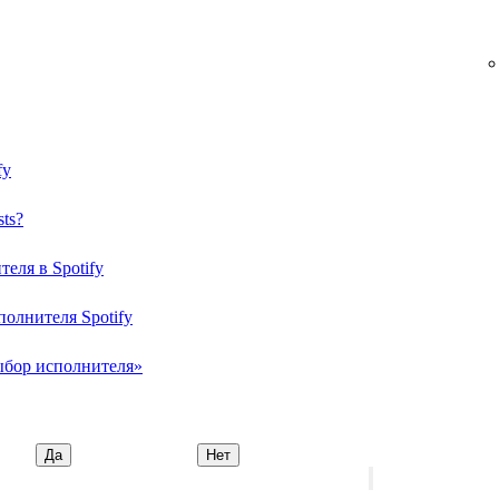
fy
sts?
еля в Spotify
олнителя Spotify
ыбор исполнителя»
Да
Нет