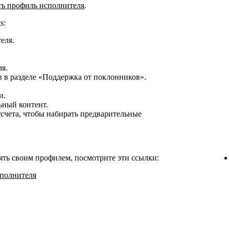
ать профиль исполнителя
.
s:
еля.
я.
в в разделе «Поддержка от поклонников».
и.
ьный контент.
тсчета, чтобы набирать предварительные
лять своим профилем, посмотрите эти ссылки:
сполнителя