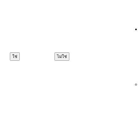
ใช่
ไม่ใช่