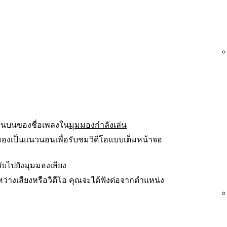
ด้านบนของชื่อเพลงใน
มุมมองกำลังเล่น
มมองเป็นแนวนอนเพื่อรับชมวิดีโอแบบเต็มหน้าจอ
ลับไปยังมุมมองเสียง
ว่างเสียงหรือวิดีโอ คุณจะได้ฟังต่อจากตำแหน่ง