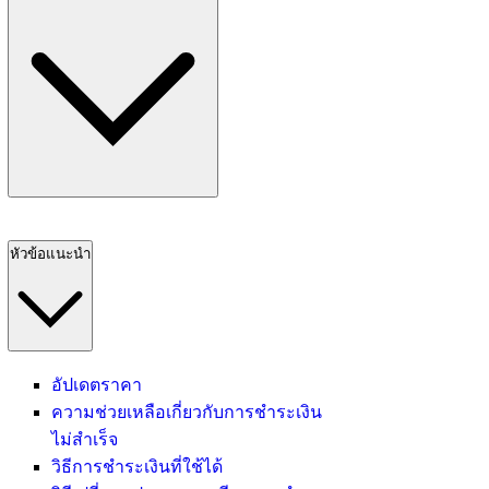
หัวข้อแนะนำ
อัปเดตราคา
ความช่วยเหลือเกี่ยวกับการชำระเงิน
ไม่สำเร็จ
วิธีการชำระเงินที่ใช้ได้