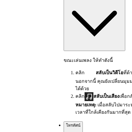
ขณะเล่นเพลง ให้ทำดังนี้
คลิก
สลับเป็นวิดีโอ
ที่
นอกจากนี้ คุณยังเปลี่ยนมุ
ได้ด้วย
คลิก
สลับเป็นเสียง
เพื่อก
หมายเหตุ:
เมื่อสลับไปมาระห
เวลาที่ใกล้เคียงกันมากที่สุด
โทรทัศน์