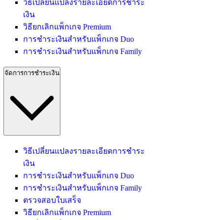
วิธีเปลี่ยนแปลงรายละเอียดการชำระ
เงิน
วิธียกเลิกแพ็กเกจ Premium
การชำระเงินสำหรับแพ็กเกจ Duo
การชำระเงินสำหรับแพ็กเกจ Family
จัดการการชำระเงิน
วิธีเปลี่ยนแปลงรายละเอียดการชำระ
เงิน
การชำระเงินสำหรับแพ็กเกจ Duo
การชำระเงินสำหรับแพ็กเกจ Family
ตรวจสอบใบเสร็จ
วิธียกเลิกแพ็กเกจ Premium