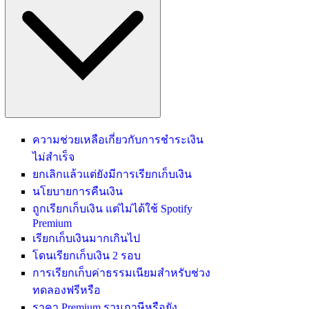
ความช่วยเหลือเกี่ยวกับการชำระเงิน
ไม่สำเร็จ
ยกเลิกแล้วแต่ยังมีการเรียกเก็บเงิน
นโยบายการคืนเงิน
ถูกเรียกเก็บเงิน แต่ไม่ได้ใช้ Spotify
Premium
เรียกเก็บเงินมากเกินไป
โดนเรียกเก็บเงิน 2 รอบ
การเรียกเก็บค่าธรรมเนียมสำหรับช่วง
ทดลองฟรีหรือ
ราคา Premium รวมภาษีหรือยัง