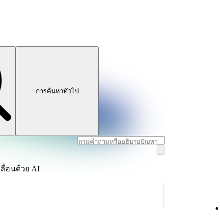
การค้นหาทั่วไป
ลื่อนด้วย AI