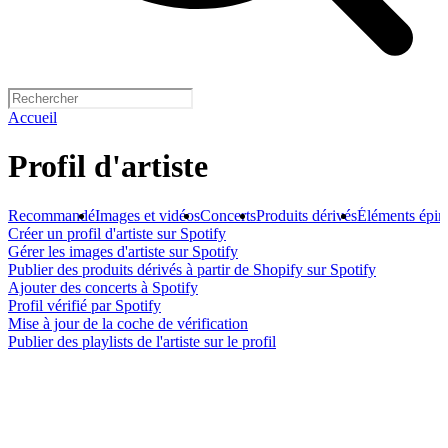
Accueil
Profil d'artiste
Recommandé
Images et vidéos
Concerts
Produits dérivés
Éléments éping
Créer un profil d'artiste sur Spotify
Gérer les images d'artiste sur Spotify
Publier des produits dérivés à partir de Shopify sur Spotify
Ajouter des concerts à Spotify
Profil vérifié par Spotify
Mise à jour de la coche de vérification
Publier des playlists de l'artiste sur le profil