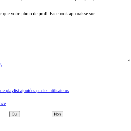
our que votre photo de profil Facebook apparaisse sur
fy
e playlist ajoutées par les utilisateurs
ance
Oui
Non