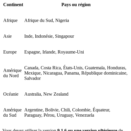
Continent
Pays ou région
Afrique
Afrique du Sud, Nigeria
Asie
Inde, Indonésie, Singapour
Europe
Espagne, Irlande, Royaume-Uni
Canada, Costa Rica, États-Unis, Guatemala, Honduras,
Amérique
Mexique, Nicaragua, Panama, République dominicaine,
du Nord
Salvador
Océanie
Australia, New Zealand
Amérique
Argentine, Bolivie, Chili, Colombie, Équateur,
du Sud
Paraguay, Pérou, Uruguay, Venezuela
Vous devez utiliser la version
9.1.6 ou une version ultérieure
de