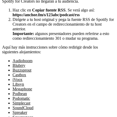
Spotify for Creators no llegarán a tu audiencia.
Haz clic en
Copiar fuente RSS
. Se verá algo así:
https://anchor.fm/s/123abc/podcast/rss
Dirígete a tu host original y pega la fuente RSS de Spotify for
Creators en el campo de redireccionamiento de tu host
anterior.
Importante:
algunos presentadores pueden referirse a esto
como redireccionamiento 301 o mudar su programa.
Aquí hay más instrucciones sobre cómo redirigir desde los
siguientes alojamientos:
Audioboom
Blubrry
Buzzsprout
Castbox
iVoox
Libsyn
Megaphone
Podbean
Podomatic
Simplecast
SoundCloud
Spreaker