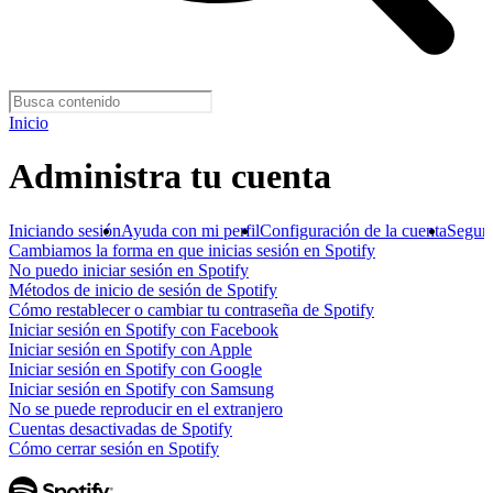
Inicio
Administra tu cuenta
Iniciando sesión
Ayuda con mi perfil
Configuración de la cuenta
Segur
Cambiamos la forma en que inicias sesión en Spotify
No puedo iniciar sesión en Spotify
Métodos de inicio de sesión de Spotify
Cómo restablecer o cambiar tu contraseña de Spotify
Iniciar sesión en Spotify con Facebook
Iniciar sesión en Spotify con Apple
Iniciar sesión en Spotify con Google
Iniciar sesión en Spotify con Samsung
No se puede reproducir en el extranjero
Cuentas desactivadas de Spotify
Cómo cerrar sesión en Spotify