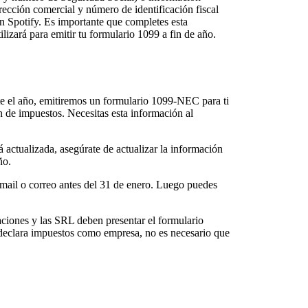
irección comercial y número de identificación fiscal
n Spotify. Es importante que completes esta
lizará para emitir tu formulario 1099 a fin de año.
te el año, emitiremos un formulario 1099-NEC para ti
ón de impuestos. Necesitas esta información al
á actualizada, asegúrate de actualizar la información
ño.
ail o correo antes del 31 de enero. Luego puedes
iaciones y las SRL deben presentar el formulario
declara impuestos como empresa, no es necesario que