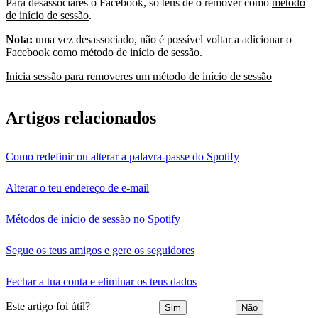
Para desassociares o Facebook, só tens de o remover como
método
de início de sessão
.
Nota:
uma vez desassociado, não é possível voltar a adicionar o
Facebook como método de início de sessão.
Inicia sessão para removeres um método de início de sessão
Artigos relacionados
Como redefinir ou alterar a palavra-passe do Spotify
Alterar o teu endereço de e-mail
Métodos de início de sessão no Spotify
Segue os teus amigos e gere os seguidores
Fechar a tua conta e eliminar os teus dados
Este artigo foi útil?
Sim
Não