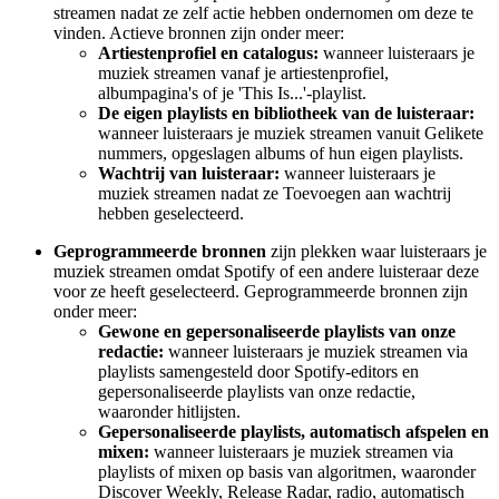
streamen nadat ze zelf actie hebben ondernomen om deze te
vinden. Actieve bronnen zijn onder meer:
Artiestenprofiel en catalogus:
wanneer luisteraars je
muziek streamen vanaf je artiestenprofiel,
albumpagina's of je 'This Is...'-playlist.
De eigen playlists en bibliotheek van de luisteraar:
wanneer luisteraars je muziek streamen vanuit Gelikete
nummers, opgeslagen albums of hun eigen playlists.
Wachtrij van luisteraar:
wanneer luisteraars je
muziek streamen nadat ze Toevoegen aan wachtrij
hebben geselecteerd.
Geprogrammeerde bronnen
zijn plekken waar luisteraars je
muziek streamen omdat Spotify of een andere luisteraar deze
voor ze heeft geselecteerd. Geprogrammeerde bronnen zijn
onder meer:
Gewone en gepersonaliseerde playlists van onze
redactie:
wanneer luisteraars je muziek streamen via
playlists samengesteld door Spotify-editors en
gepersonaliseerde playlists van onze redactie,
waaronder hitlijsten.
Gepersonaliseerde playlists, automatisch afspelen en
mixen:
wanneer luisteraars je muziek streamen via
playlists of mixen op basis van algoritmen, waaronder
Discover Weekly, Release Radar, radio, automatisch