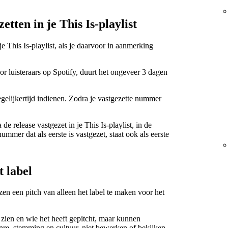
tten in je This Is-playlist
e This Is-playlist, als je daarvoor in aanmerking
 luisteraars op Spotify, duurt het ongeveer 3 dagen
egelijkertijd indienen. Zodra je vastgezette nummer
 release vastgezet in je This Is-playlist, in de
mmer dat als eerste is vastgezet, staat ook als eerste
t label
zen een pitch van alleen het label te maken voor het
ien en wie het heeft gepitcht, maar kunnen
enre, stemming en cultuur, niet bewerken of bekijken.