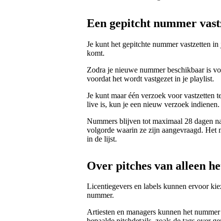
Een gepitcht nummer vastze
Je kunt het gepitchte nummer vastzetten in j
komt.
Zodra je nieuwe nummer beschikbaar is voor
voordat het wordt vastgezet in je playlist.
Je kunt maar één verzoek voor vastzetten t
live is, kun je een nieuw verzoek indienen.
Nummers blijven tot maximaal 28 dagen na de
volgorde waarin ze zijn aangevraagd. Het nu
in de lijst.
Over pitches van alleen he
Licentiegevers en labels kunnen ervoor kie
nummer.
Artiesten en managers kunnen het nummer z
bepaalde pitchdetails, zoals de tags over g