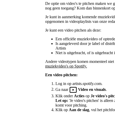
De optie om video's te pitchen maken we gel
nog geen toegang? Kom dan binnenkort op
Je kunt in aanmerking komende muziekvide
opgenomen in videoplaylists van onze reda
Je kunt een video pitchen als deze:
Een officiële muziekvideo of optrede
Is aangeleverd door je label of distri
Artists
Niet is uitgebracht, of is uitgebrach
Andere videotypen komen momenteel niet 
muziekvideo's op Spotify.
Een video pitchen:
Log in op artists.spotify.com.
Ga naar
Video en visuals
.
Klik onder
Acties
op
Je video's pit
Let op:
'Je video's pitchen' is alleen
komt voor pitching.
Klik op
Aan de slag
, vul het pitchfo