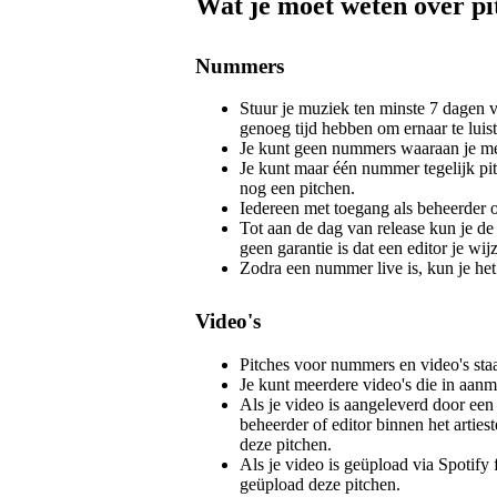
Wat je moet weten over pi
Nummers
Stuur je muziek ten minste 7 dagen v
genoeg tijd hebben om ernaar te luist
Je kunt geen nummers waaraan je me
Je kunt maar één nummer tegelijk pit
nog een pitchen.
Iedereen met toegang als beheerder o
Tot aan de dag van release kun je de
geen garantie is dat een editor je wij
Zodra een nummer live is, kun je het
Video's
Pitches voor nummers en video's staa
Je kunt meerdere video's die in aanm
Als je video is aangeleverd door een 
beheerder of editor binnen het arties
deze pitchen.
Als je video is geüpload via Spotify f
geüpload deze pitchen.