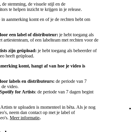
, de stemming, de visuele stijl en de
s te helpen inzicht te krijgen in je release.
o in aanmerking komt en of je de rechten hebt om
oor een label of distributeur:
je hebt toegang als
t artiestenteam, of een labelteam met rechten voor de
tists zijn geüpload:
je hebt toegang als beheerder of
deo heeft geüpload.
merking komt, hangt af van hoe je video is
oor labels en distributeurs:
de periode van 7
 de video.
Spotify for Artists
: de periode van 7 dagen begint
 Artists te uploaden is momenteel in bèta. Als je nog
eo's, neem dan contact op met je label of
deo's.
Meer informatie
.