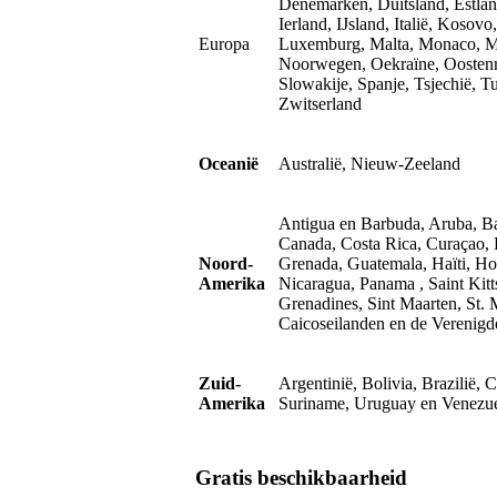
Denemarken, Duitsland, Estland
Ierland, IJsland, Italië, Kosov
Europa
Luxemburg, Malta, Monaco, M
Noorwegen, Oekraïne, Oostenri
Slowakije, Spanje, Tsjechië, T
Zwitserland
Oceanië
Australië, Nieuw-Zeeland
Antigua en Barbuda, Aruba, Ba
Canada, Costa Rica, Curaçao, 
Noord-
Grenada, Guatemala, Haïti, Ho
Amerika
Nicaragua, Panama , Saint Kitt
Grenadines, Sint Maarten, St. 
Caicoseilanden en de Verenigd
Zuid-
Argentinië, Bolivia, Brazilië,
Amerika
Suriname, Uruguay en Venezu
Gratis beschikbaarheid