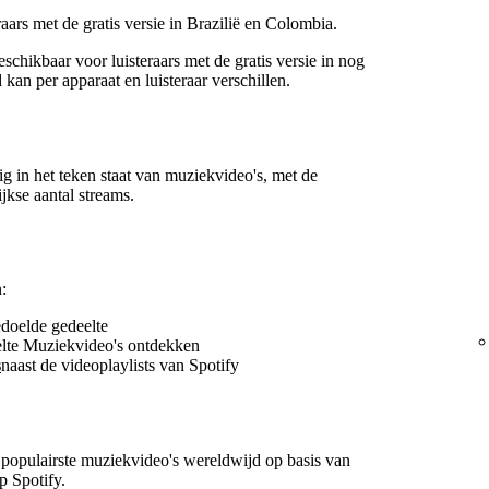
aars met de gratis versie in Brazilië en Colombia.
chikbaar voor luisteraars met de gratis versie in nog
kan per apparaat en luisteraar verschillen.
edig in het teken staat van muziekvideo's, met de
jkse aantal streams.
:
edoelde gedeelte
lte Muziekvideo's ontdekken
s
naast de videoplaylists van Spotify
 populairste muziekvideo's wereldwijd op basis van
p Spotify.