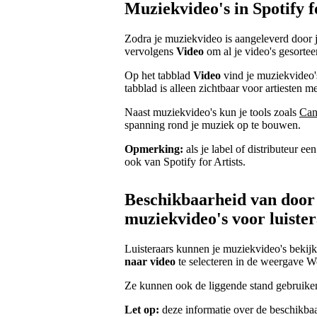
Muziekvideo's in Spotify f
Zodra je muziekvideo is aangeleverd door je
vervolgens
Video
om al je video's gesortee
Op het tabblad
Video
vind je muziekvideo's 
tabblad is alleen zichtbaar voor artiesten m
Naast muziekvideo's kun je tools zoals
Can
spanning rond je muziek op te bouwen.
Opmerking:
als je label of distributeur e
ook van Spotify for Artists.
Beschikbaarheid van door 
muziekvideo's voor luiste
Luisteraars kunnen je muziekvideo's bekij
naar video
te selecteren in de weergave W
Ze kunnen ook de liggende stand gebruiken
Let op:
deze informatie over de beschikbaa