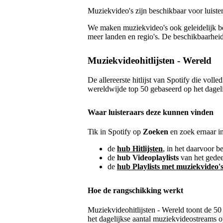
Muziekvideo's zijn beschikbaar voor luister
We maken muziekvideo's ook geleidelijk bes
meer landen en regio's. De beschikbaarheid 
Muziekvideohitlijsten - Wereld
De allereerste hitlijst van Spotify die voll
wereldwijde top 50 gebaseerd op het dageli
Waar luisteraars deze kunnen vinden
Tik in Spotify op
Zoeken
en zoek ernaar in
de
hub Hitlijsten
, in het daarvoor b
de
hub Videoplaylists
van het gedee
de
hub Playlists met muziekvideo'
Hoe de rangschikking werkt
Muziekvideohitlijsten - Wereld toont de 50
het dagelijkse aantal muziekvideostreams o