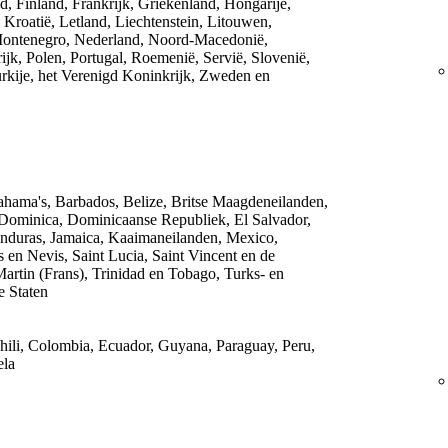
, Finland, Frankrijk, Griekenland, Hongarije,
o, Kroatië, Letland, Liechtenstein, Litouwen,
ontenegro, Nederland, Noord-Macedonië,
jk, Polen, Portugal, Roemenië, Servië, Slovenië,
urkije, het Verenigd Koninkrijk, Zweden en
hama's, Barbados, Belize, Britse Maagdeneilanden,
Dominica, Dominicaanse Republiek, El Salvador,
nduras, Jamaica, Kaaimaneilanden, Mexico,
s en Nevis, Saint Lucia, Saint Vincent en de
Martin (Frans), Trinidad en Tobago, Turks- en
e Staten
 Chili, Colombia, Ecuador, Guyana, Paraguay, Peru,
ela