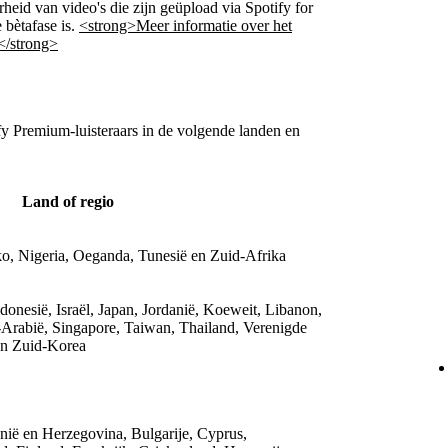
rheid van video's die zijn geüpload via Spotify for
 bètafase is.
<strong>Meer informatie over het
.</strong>
fy Premium-luisteraars in de volgende landen en
Land of regio
o, Nigeria, Oeganda, Tunesië en Zuid-Afrika
donesië, Israël, Japan, Jordanië, Koeweit, Libanon,
-Arabië, Singapore, Taiwan, Thailand, Verenigde
en Zuid-Korea
nië en Herzegovina, Bulgarije, Cyprus,