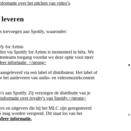
nformatie over het pitchen van video’s
.
 leveren
s toevoegen aan Spotify, waaronder:
fy for Artists
den via Spotify for Artists is momenteel in bèta. We
estenteams toegang voordat we deze optie voor meer
er informatie. </strong>
 aangeleverd via een label of distributeur. Het label of
voor het aanleveren van audio- en videomuziekcontent
s aan Spotify. Zij verzorgen de distributie van je
nformatie over royalty's van Spotify.</strong>
rs en uitgevers die bij het MLC zijn geregistreerd
 mag worden verspreid. Dit staat los van het
Meer informatie.