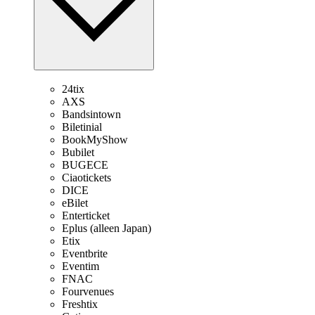
24tix
AXS
Bandsintown
Biletinial
BookMyShow
Bubilet
BUGECE
Ciaotickets
DICE
eBilet
Enterticket
Eplus (alleen Japan)
Etix
Eventbrite
Eventim
FNAC
Fourvenues
Freshtix