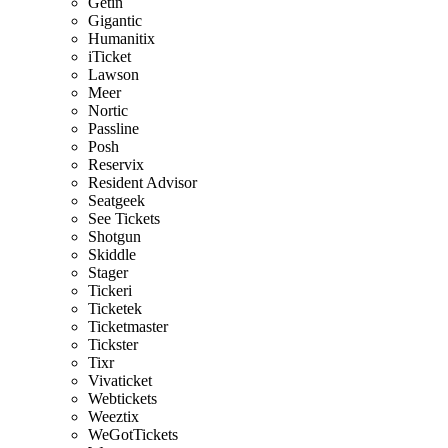
Getin
Gigantic
Humanitix
iTicket
Lawson
Meer
Nortic
Passline
Posh
Reservix
Resident Advisor
Seatgeek
See Tickets
Shotgun
Skiddle
Stager
Tickeri
Ticketek
Ticketmaster
Tickster
Tixr
Vivaticket
Webtickets
Weeztix
WeGotTickets