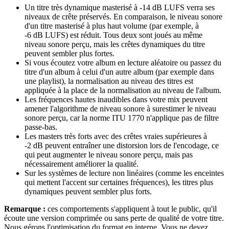
Un titre très dynamique masterisé à -14 dB LUFS verra ses
niveaux de crête préservés. En comparaison, le niveau sonore
d'un titre masterisé à plus haut volume (par exemple, à
-6 dB LUFS) est réduit. Tous deux sont joués au même
niveau sonore perçu, mais les crêtes dynamiques du titre
peuvent sembler plus fortes.
Si vous écoutez votre album en lecture aléatoire ou passez du
titre d'un album à celui d'un autre album (par exemple dans
une playlist), la normalisation au niveau des titres est
appliquée à la place de la normalisation au niveau de l'album.
Les fréquences hautes inaudibles dans votre mix peuvent
amener l'algorithme de niveau sonore à surestimer le niveau
sonore perçu, car la norme ITU 1770 n'applique pas de filtre
passe-bas.
Les masters très forts avec des crêtes vraies supérieures à
-2 dB peuvent entraîner une distorsion lors de l'encodage, ce
qui peut augmenter le niveau sonore perçu, mais pas
nécessairement améliorer la qualité.
Sur les systèmes de lecture non linéaires (comme les enceintes
qui mettent l'accent sur certaines fréquences), les titres plus
dynamiques peuvent sembler plus forts.
Remarque :
ces comportements s'appliquent à tout le public, qu'il
écoute une version comprimée ou sans perte de qualité de votre titre.
Nous gérons l'optimisation du format en interne. Vous ne devez