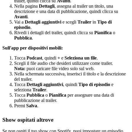
trailer, quindi clicca su
Avanti
.
Nella pagina
Dettagli
, assegna al trailer un titolo, una
descrizione e una data di pubblicazione, quindi clicca su
Avanti
.
Vai a
Dettagli aggiuntivi
e scegli
Trailer
in
Tipo di
episodio
.
Rivedi i dettagli del trailer, quindi clicca su
Pianifica
o
Pubblica
.
Sull'app per dispositivi mobili:
Tocca
Podcast
, quindi
+
e
Seleziona un file
.
Scegli il file audio che desideri utilizzare come trailer.
Nota:
puoi caricare file video solo sul web.
Nella schermata successiva, inserisci il titolo e la descrizione
del trailer.
Tocca
Dettagli aggiuntivi
, quindi
Tipo di episodio
e
seleziona
Trailer
.
Tocca
Pubblica
o
Pianifica
per assegnare una data di
pubblicazione al trailer.
Premi
Salva
.
Show ospitati altrove
Se non ospiti il tuo show con Spotify, puoi impostare un episodio