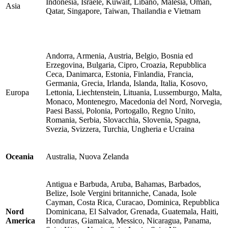
Indonesia, Israele, Kuwait, Libano, Malesia, Oman,
Asia
Qatar, Singapore, Taiwan, Thailandia e Vietnam
Andorra, Armenia, Austria, Belgio, Bosnia ed
Erzegovina, Bulgaria, Cipro, Croazia, Repubblica
Ceca, Danimarca, Estonia, Finlandia, Francia,
Germania, Grecia, Irlanda, Islanda, Italia, Kosovo,
Europa
Lettonia, Liechtenstein, Lituania, Lussemburgo, Malta,
Monaco, Montenegro, Macedonia del Nord, Norvegia,
Paesi Bassi, Polonia, Portogallo, Regno Unito,
Romania, Serbia, Slovacchia, Slovenia, Spagna,
Svezia, Svizzera, Turchia, Ungheria e Ucraina
Oceania
Australia, Nuova Zelanda
Antigua e Barbuda, Aruba, Bahamas, Barbados,
Belize, Isole Vergini britanniche, Canada, Isole
Cayman, Costa Rica, Curacao, Dominica, Repubblica
Nord
Dominicana, El Salvador, Grenada, Guatemala, Haiti,
America
Honduras, Giamaica, Messico, Nicaragua, Panama,