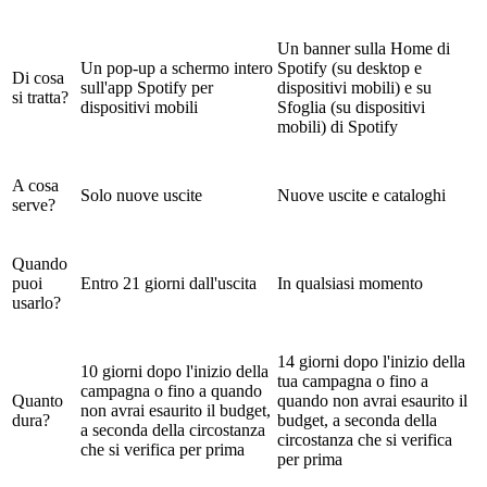
Un banner sulla Home di
Un pop-up a schermo intero
Spotify (su desktop e
Di cosa
sull'app Spotify per
dispositivi mobili) e su
si tratta?
dispositivi mobili
Sfoglia (su dispositivi
mobili) di Spotify
A cosa
Solo nuove uscite
Nuove uscite e cataloghi
serve?
Quando
puoi
Entro 21 giorni dall'uscita
In qualsiasi momento
usarlo?
14 giorni dopo l'inizio della
10 giorni dopo l'inizio della
tua campagna o fino a
campagna o fino a quando
Quanto
quando non avrai esaurito il
non avrai esaurito il budget,
dura?
budget, a seconda della
a seconda della circostanza
circostanza che si verifica
che si verifica per prima
per prima