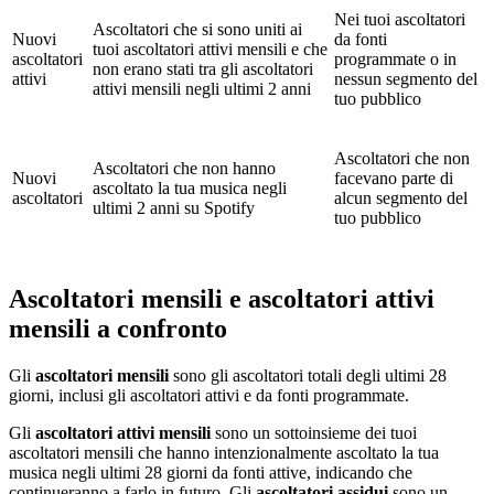
Nei tuoi ascoltatori
Ascoltatori che si sono uniti ai
Nuovi
da fonti
tuoi ascoltatori attivi mensili e che
ascoltatori
programmate o in
non erano stati tra gli ascoltatori
attivi
nessun segmento del
attivi mensili negli ultimi 2 anni
tuo pubblico
Ascoltatori che non
Ascoltatori che non hanno
Nuovi
facevano parte di
ascoltato la tua musica negli
ascoltatori
alcun segmento del
ultimi 2 anni su Spotify
tuo pubblico
Ascoltatori mensili e ascoltatori attivi
mensili a confronto
Gli
ascoltatori mensili
sono gli ascoltatori totali degli ultimi 28
giorni, inclusi gli ascoltatori attivi e da fonti programmate.
Gli
ascoltatori attivi mensili
sono un sottoinsieme dei tuoi
ascoltatori mensili che hanno intenzionalmente ascoltato la tua
musica negli ultimi 28 giorni da fonti attive, indicando che
continueranno a farlo in futuro. Gli
ascoltatori assidui
sono un