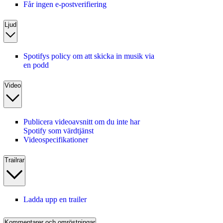
Får ingen e-postverifiering
Ljud
Spotifys policy om att skicka in musik via
en podd
Video
Publicera videoavsnitt om du inte har
Spotify som värdtjänst
Videospecifikationer
Trailrar
Ladda upp en trailer
Kommentarer och omröstningar