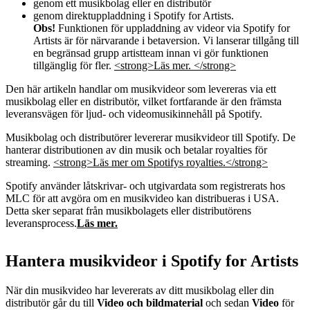
genom ett musikbolag eller en distributör
genom direktuppladdning i Spotify for Artists.
Obs!
Funktionen för uppladdning av videor via Spotify for
Artists är för närvarande i betaversion. Vi lanserar tillgång till
en begränsad grupp artistteam innan vi gör funktionen
tillgänglig för fler.
<strong>Läs mer. </strong>
Den här artikeln handlar om musikvideor som levereras via ett
musikbolag eller en distributör, vilket fortfarande är den främsta
leveransvägen för ljud- och videomusikinnehåll på Spotify.
Musikbolag och distributörer levererar musikvideor till Spotify. De
hanterar distributionen av din musik och betalar royalties för
streaming.
<strong>Läs mer om Spotifys royalties.</strong>
Spotify använder låtskrivar- och utgivardata som registrerats hos
MLC för att avgöra om en musikvideo kan distribueras i USA.
Detta sker separat från musikbolagets eller distributörens
leveransprocess.
Läs mer.
Hantera musikvideor i Spotify for Artists
När din musikvideo har levererats av ditt musikbolag eller din
distributör går du till
Video och bildmaterial
och sedan
Video
för