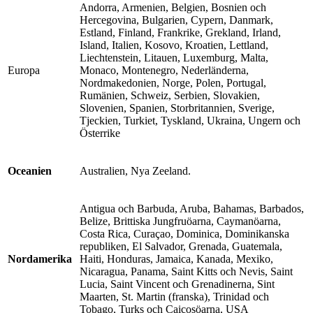
Andorra, Armenien, Belgien, Bosnien och
Hercegovina, Bulgarien, Cypern, Danmark,
Estland, Finland, Frankrike, Grekland, Irland,
Island, Italien, Kosovo, Kroatien, Lettland,
Liechtenstein, Litauen, Luxemburg, Malta,
Europa
Monaco, Montenegro, Nederländerna,
Nordmakedonien, Norge, Polen, Portugal,
Rumänien, Schweiz, Serbien, Slovakien,
Slovenien, Spanien, Storbritannien, Sverige,
Tjeckien, Turkiet, Tyskland, Ukraina, Ungern och
Österrike
Oceanien
Australien, Nya Zeeland.
Antigua och Barbuda, Aruba, Bahamas, Barbados,
Belize, Brittiska Jungfruöarna, Caymanöarna,
Costa Rica, Curaçao, Dominica, Dominikanska
republiken, El Salvador, Grenada, Guatemala,
Nordamerika
Haiti, Honduras, Jamaica, Kanada, Mexiko,
Nicaragua, Panama, Saint Kitts och Nevis, Saint
Lucia, Saint Vincent och Grenadinerna, Sint
Maarten, St. Martin (franska), Trinidad och
Tobago, Turks och Caicosöarna, USA