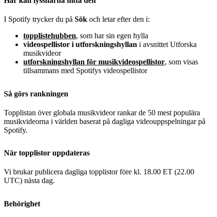
Här kan lyssnarna hitta den
I Spotify trycker du på
Sök
och letar efter den i:
topplistehubben
, som har sin egen hylla
videospellistor i utforskningshyllan
i avsnittet Utforska
musikvideor
utforskningshyllan för musikvideospellistor
, som visas
tillsammans med Spotifys videospellistor
Så görs rankningen
Topplistan över globala musikvideor rankar de 50 mest populära
musikvideorna i världen baserat på dagliga videouppspelningar på
Spotify.
När topplistor uppdateras
Vi brukar publicera dagliga topplistor före kl. 18.00 ET (22.00
UTC) nästa dag.
Behörighet