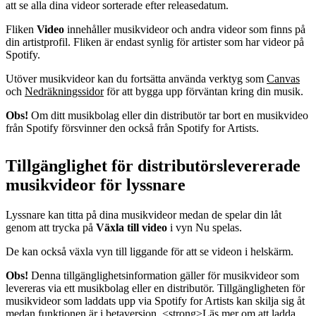
att se alla dina videor sorterade efter releasedatum.
Fliken
Video
innehåller musikvideor och andra videor som finns på
din artistprofil. Fliken är endast synlig för artister som har videor på
Spotify.
Utöver musikvideor kan du fortsätta använda verktyg som
Canvas
och
Nedräkningssidor
för att bygga upp förväntan kring din musik.
Obs!
Om ditt musikbolag eller din distributör tar bort en musikvideo
från Spotify försvinner den också från Spotify for Artists.
Tillgänglighet för distributörslevererade
musikvideor för lyssnare
Lyssnare kan titta på dina musikvideor medan de spelar din låt
genom att trycka på
Växla till video
i vyn Nu spelas.
De kan också växla vyn till liggande för att se videon i helskärm.
Obs!
Denna tillgänglighetsinformation gäller för musikvideor som
levereras via ett musikbolag eller en distributör. Tillgängligheten för
musikvideor som laddats upp via Spotify for Artists kan skilja sig åt
medan funktionen är i betaversion.
<strong>Läs mer om att ladda