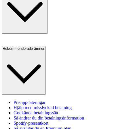
Rekommenderade ämnen
Prisuppdateringar
Hjälp med misslyckad betalning
Godkända betalningssätt
Så ändrar du din betalningsinformation
Spotify-presentkort
Så avslutar du en Premium‑plan