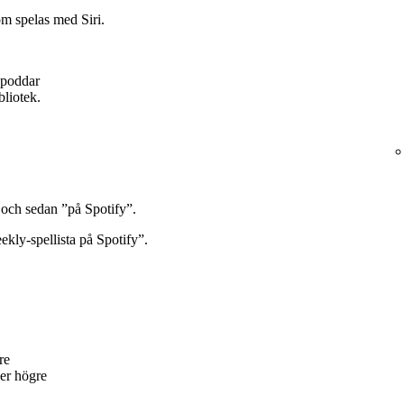
m spelas med Siri.
, poddar
bliotek.
 och sedan ”på Spotify”.
kly-spellista på Spotify”.
re
er högre