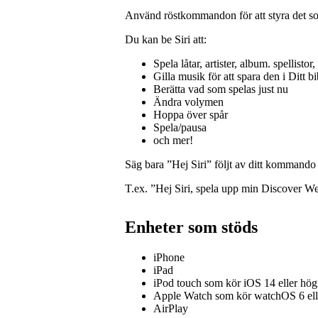
Använd röstkommandon för att styra det so
Du kan be Siri att:
Spela låtar, artister, album. spellistor
Gilla musik för att spara den i Ditt bi
Berätta vad som spelas just nu
Ändra volymen
Hoppa över spår
Spela/pausa
och mer!
Säg bara ”Hej Siri” följt av ditt kommando
T.ex. ”Hej Siri, spela upp min Discover Wee
Enheter som stöds
iPhone
iPad
iPod touch som kör iOS 14 eller hög
Apple Watch som kör watchOS 6 ell
AirPlay