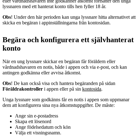
eller vårdnadshavaren inte godkänner åtkomst fortsätter den unga
lyssnaren med ett hanterat konto tills hen fyller 18 år.
Obs
! Under den här perioden kan unga lyssnare hitta alternativet att
skicka en begäran i appinställningarna från kontosidan.
Begära och konfigurera ett självhanterat
konto
När en ung lyssnare skickar en begäran får föräldern eller
vårdnadshavaren en notis, både i appen och via e-post, och kan
antingen godkänna eller avvisa åtkomst.
Obs
! De kan också visa och hantera begäranden på sidan
Föräldrakontroller
i appen eller på sin
kontosida
.
Unga lyssnare som godkänns får en notis i appen som uppmanar
dem att konfigurera sina nya åtkomstuppgifter. De måste:
Ange sin e‑postadress
Skapa ett lösenord
Ange födelsedatum och kön
Välja ett visningsnamn.