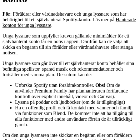
För
: Föräldrar eller vårdnadshavare och unga lyssnare som har
behörighet till ett självhanterat Spotify-konto. Läs mer på
Hanterade
konton för unga lyssnare
.
Unga lyssnare som uppfyller kraven gällande minimiålder för ett
självhanterat konto får en notis i appen. Därifrån kan de välja att
skicka en begäran till sin förälder eller vårdnadshavare eller stänga
notisen.
Unga lyssnare som går över till ett självhanterat konto behåller sina
befintliga spellistor, sparad musik och rekommendationer och
fortsätter med samma plan. Dessutom kan de:
Utforska Spotify utan föräldrakontroller.
Obs
! Om de
använder Premium Family har planhanteraren fortfarande
kontroll över explicit innehåll, videor och Canvas).
Lyssna på poddar och ljudböcker (om de är tillgängliga)
Ha en offentlig profil och få kontakt med vänner och familj
via funktioner som Blend. De kommer inte att ha tillgång till
alla funktioner med andra användare förrän de är tillräckligt
gamla.
Om den unga lyssnaren inte skickar en begäran eller om föräldern