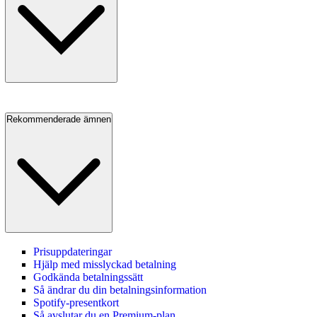
Rekommenderade ämnen
Prisuppdateringar
Hjälp med misslyckad betalning
Godkända betalningssätt
Så ändrar du din betalningsinformation
Spotify-presentkort
Så avslutar du en Premium‑plan