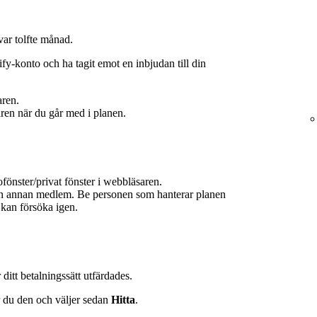
ar tolfte månad.
fy‑konto och ha tagit emot en inbjudan till din
ren.
en när du går med i planen.
ofönster/privat fönster i webbläsaren.
en annan medlem. Be personen som hanterar planen
 kan försöka igen.
ditt betalningssätt utfärdades.
r du den och väljer sedan
Hitta
.