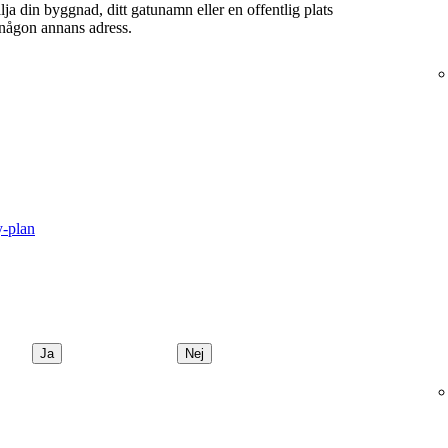
ja din byggnad, ditt gatunamn eller en offentlig plats
 någon annans adress.
y-plan
Ja
Nej