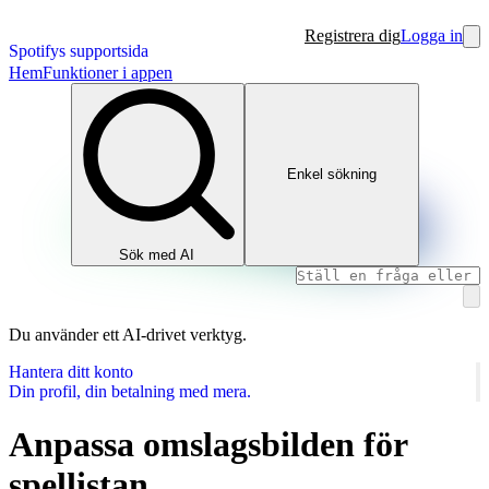
Registrera dig
Logga in
Spotifys supportsida
Hem
Funktioner i appen
Enkel sökning
Sök med AI
Du använder ett AI‑drivet verktyg.
Hantera ditt konto
Din profil, din betalning med mera.
Anpassa omslagsbilden för
spellistan