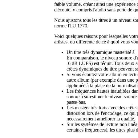
faible volume, créant ainsi une expérience
d'écoute, y compris l'audio sans perte de qu
Nous ajustons tous les titres à un niveau s
norme ITU 1770.
Voici quelques raisons pour lesquelles votr
artistes, ou différente de ce à quoi vous vou
Un titre très dynamique masterisé à 
En comparaison, le niveau sonore d'u
-6 dB LUFS) est réduit. Tous deux s
crêtes dynamiques du titre peuvent se
Si vous écoutez votre album en lectur
autre album (par exemple dans une pla
appliquée à la place de la normalisat
Les fréquences hautes inaudibles da
sonore à surestimer le niveau sonore
passe-bas.
Les masters très forts avec des crête
distorsion lors de l'encodage, ce qu
nécessairement améliorer la qualité.
Sur les systèmes de lecture non linéa
certaines fréquences), les titres plu