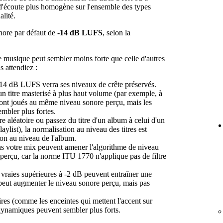
 d'écoute plus homogène sur l'ensemble des types
alité.
onore par défaut de
-14 dB LUFS
, selon la
e musique peut sembler moins forte que celle d'autres
s attendiez :
-14 dB LUFS verra ses niveaux de crête préservés.
n titre masterisé à plus haut volume (par exemple, à
ont joués au même niveau sonore perçu, mais les
mbler plus fortes.
e aléatoire ou passez du titre d'un album à celui d'un
ylist), la normalisation au niveau des titres est
ion au niveau de l'album.
ns votre mix peuvent amener l'algorithme de niveau
 perçu, car la norme ITU 1770 n'applique pas de filtre
s vraies supérieures à -2 dB peuvent entraîner une
i peut augmenter le niveau sonore perçu, mais pas
ires (comme les enceintes qui mettent l'accent sur
s dynamiques peuvent sembler plus forts.