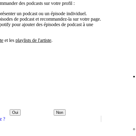
ommander des podcasts sur votre profil :
r présenter un podcast ou un épisode individuel.
pisodes de podcast et recommandez-la sur votre page.
Spotify pour ajouter des épisodes de podcast à une
te
et les
playlists de l'artiste
.
Oui
Non
z ?