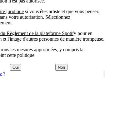
ion n'est pas autorisée.
re juridique
si vous êtes artiste et que vous pensez
sans votre autorisation. Sélectionnez
ement.
 du Règlement de la plateforme Spotify
pour en
m et l'image d'autres personnes de manière trompeuse.
rons les mesures appropriées, y compris la
nt cette politique.
Oui
Non
z ?