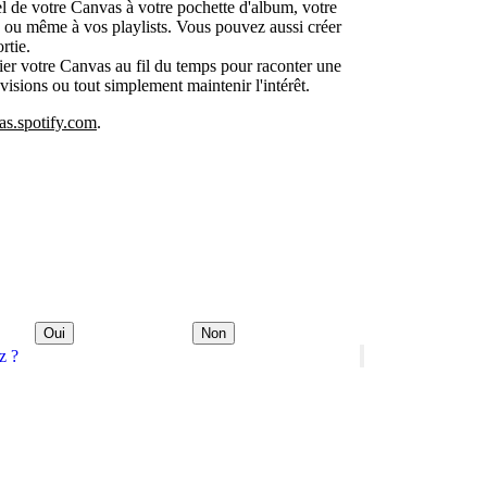
l de votre Canvas à votre pochette d'album, votre
te ou même à vos playlists. Vous pouvez aussi créer
rtie.
r votre Canvas au fil du temps pour raconter une
 visions ou tout simplement maintenir l'intérêt.
as.spotify.com
.
Oui
Non
z ?