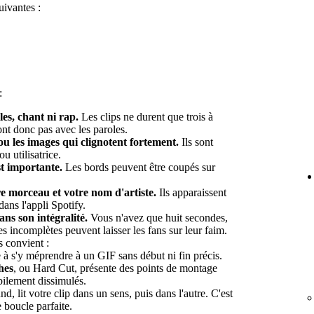
uivantes :
:
es, chant ni rap.
Les clips ne durent que trois à
ont donc pas avec les paroles.
ou les images qui clignotent fortement.
Ils sont
ou utilisatrice.
st importante.
Les bords peuvent être coupés sur
re morceau et votre nom d'artiste.
Ils apparaissent
ans l'appli Spotify.
ns son intégralité.
Vous n'avez que huit secondes,
es incomplètes peuvent laisser les fans sur leur faim.
s convient :
à s'y méprendre à un GIF sans début ni fin précis.
hes
, ou Hard Cut, présente des points de montage
abilement dissimulés.
d, lit votre clip dans un sens, puis dans l'autre. C'est
 boucle parfaite.