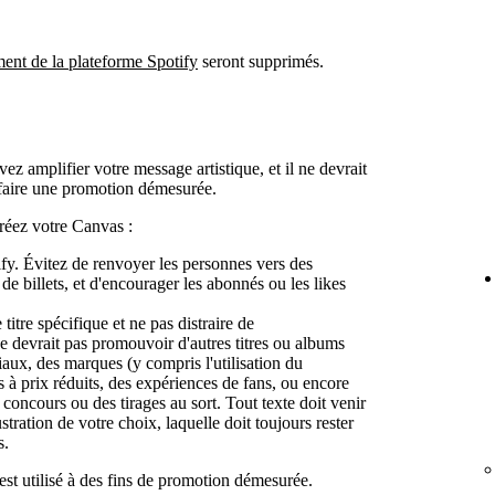
ent de la plateforme Spotify
seront supprimés.
z amplifier votre message artistique, et il ne devrait
u faire une promotion démesurée.
créez votre Canvas :
tify. Évitez de renvoyer les personnes vers des
 billets, et d'encourager les abonnés ou les likes
 titre spécifique et ne pas distraire de
l ne devrait pas promouvoir d'autres titres ou albums
aux, des marques (y compris l'utilisation du
s à prix réduits, des expériences de fans, ou encore
 concours ou des tirages au sort. Tout texte doit venir
tration de votre choix, laquelle doit toujours rester
s.
st utilisé à des fins de promotion démesurée.