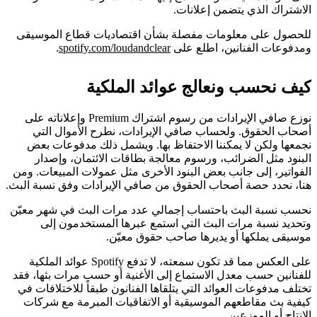
الاشتراك الذي يتضمن إعلانات.
للحصول على معلومات مفصلة بشأن اقتصاديات قطاع الموسيقى
ومدفوعات الفنانين، اطلع على
spotify.com/loudandclear
.
كيف نحسب ونعالج عوائد الملكية
نوزع صافي الإيرادات من رسوم اشتراك Premium وإعلاناته على
أصحاب الحقوق. ولحساب صافي الإيرادات، نطرح الأموال التي
نجمعها ولكن لا يمكننا الاحتفاظ بها. ويشمل ذلك مدفوعات بعض
البنود مثل الضرائب، ورسوم معالجة بطاقات الائتمان، وإصدار
الفواتير، إلى جانب بعض البنود الأخرى مثل عمولات المبيعات. ومن
هنا، نحدد حصة أصحاب الحقوق من صافي الإيرادات وفق نسبة البث.
نحسب نسبة البث باحتساب إجمالي عدد مرات البث في شهر معيّن
وتحديد نسبة مرات البث التي استمع عبرها المستخدمون إلى
موسيقى يملكها أو يديرها صاحب حقوق معيّن.
على العكس مما قد تكون سمعته، لا تدفع Spotify عوائد الملكية
للفنانين حسب معدل الاستماع إلى الأغنية أو حسب مرات بثها، فقد
تختلف مدفوعات العوائد التي يتلقاها الفنانون طبقاً للاختلافات في
كيفية بث مقاطعهم الموسيقية أو الاتفاقيات المبرمة مع شركات
الإنتاج أو الموزعين.