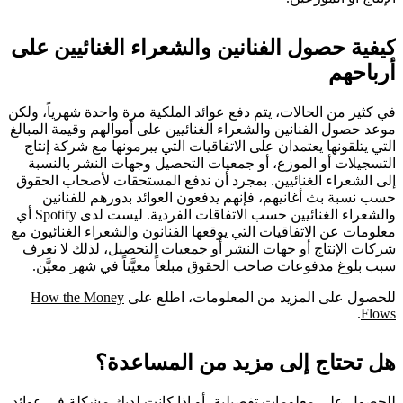
كيفية حصول الفنانين والشعراء الغنائيين على
أرباحهم
في كثير من الحالات، يتم دفع عوائد الملكية مرة واحدة شهرياً، ولكن
موعد حصول الفنانين والشعراء الغنائيين على أموالهم وقيمة المبالغ
التي يتلقونها يعتمدان على الاتفاقيات التي يبرمونها مع شركة إنتاج
التسجيلات أو الموزع، أو جمعيات التحصيل وجهات النشر بالنسبة
إلى الشعراء الغنائيين. بمجرد أن ندفع المستحقات لأصحاب الحقوق
حسب نسبة بث أغانيهم، فإنهم يدفعون العوائد بدورهم للفنانين
والشعراء الغنائيين حسب الاتفاقات الفردية. ليست لدى Spotify أي
معلومات عن الاتفاقيات التي يوقعها الفنانون والشعراء الغنائيون مع
شركات الإنتاج أو جهات النشر أو جمعيات التحصيل، لذلك لا نعرف
سبب بلوغ مدفوعات صاحب الحقوق مبلغاً معيَّناً في شهر معيَّن.
للحصول على المزيد من المعلومات، اطلع على
How the Money
.
Flows
هل تحتاج إلى مزيد من المساعدة؟
للحصول على معلومات تفصيلية، أو إذا كانت لديك مشكلة في عوائد