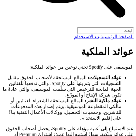
الصفحة الرئيسية
بدء الاستخدام
عوائد الملكية
الموسيقى على Spotify تجني نوعين من عوائد الملكية:
عوائد التسجيلات:
المبالغ المستحقة لأصحاب الحقوق مقابل
التسجيلات التي يتم بثها على Spotify، والتي تدفعها للفنانين
الجهة المانحة للترخيص التي سلّمت الموسيقى، والتي عادةً ما
تكون شركة الإنتاج أو الموزّع.
عوائد ملكية النشر:
المبالغ المستحقة للشعراء الغنائيين أو
مالكي المقطوعة الموسيقية. ويتم إصدار هذه المدفوعات
للناشرين، وجمعيات التحصيل، ووكالات الأعمال التقنية بناءً
على إقليم الاستخدام.
عند الاستماع إلى أغنية مؤهلة على Spotify، يحصل أصحاب الحقوق
على عوائد ملكية، سواءً استمع إليها عملاء اشتراك Premium أو