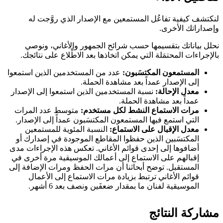
لنكتشف كيفية تفاعُل المستمعين مع الإصدار الذي روَّجت له
وإصداراتك الأخرى.
نحلل بياناتك بتقسيمها حسب شرائح الجمهور والأغاني، ونوصي
بالإجراءات المحتمَلة التي يمكن اتخاذها بعد الاطِّلاع على نتائجك.
المستمعون المكتسَبون:
عدد من المستخدمين الذين استمعوا
إلى الإصدار عمداً بعد مشاهدة الحملة.
معدل الإحالة:
نسبة المستخدمين الذين استمعوا إلى الإصدار
عمداً بعد مشاهدة الحملة.
مرات الاستماع النشط لكل مستخدم:
متوسط عدد المرات
التي استمع فيها المستمعون المكتسَبون عمداً إلى الإصدار.
معدل الإقبال على الاستماع:
النسبة المئوية للمستمعين
المكتسَبين الذين حفظوا المقاطع الموجودة في إصدارك أو
أضافوها إلى إحدى قوائم الأغاني. تعكس هذه الإجراءات مدى
إقبالهم على الاستماع إلى أعمالك الموسيقية مرة أخرى في
المستقبل. توضح أبحاثنا أن مرات الحفظ ومرات الإضافة إلى
قوائم الأغاني ترتبط بزيادة مرات الاستماع إلى الأعمال
الموسيقية لفنان ما بمقدار ضعفَين ونصف بعد 6 أشهر.
مشاركة النتائج