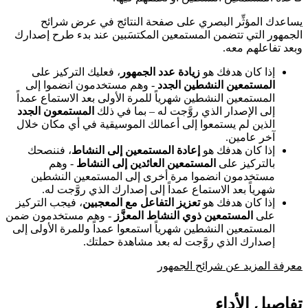
يساعدك المؤثِّر البصري على صفحة النتائج في عرض شرائح
الجمهور التي تتضمن المستمعين المكتسَبين عند بدء طرح إصدارك
وبعد تفاعلهم معه.
إذا كان هدفك هو
زيادة عدد الجمهور
، فعليك التركيز على
المستمعين النشطين الجدد
- وهم مستخدمون انضموا إلى
المستمعين النشطين شهرياً للمرة الأولى بعد الاستماع عمداً
إلى الإصدار الذي روَّجت له – بما في ذلك
المستمعون الجدد
الذين لم يستمعوا إلى أعمالك الموسيقية في أي مكان خلال
آخر عامين.
إذا كان هدفك هو
إعادة المستمعين إلى النشاط
، فننصحك
بالتركيز على
المستمعين العائدين إلى النشاط
- وهم
مستخدمون انضموا مرة أخرى إلى المستمعين النشطين
شهرياً بعد الاستماع عمداً إلى إصدارك الذي روَّجت له.
إذا كان هدفك هو
تعزيز التفاعل مع المعجبين
، فيجب التركيز
على
المستمعين ذوي النشاط المعزَّز
- وهم مستخدمون ضمن
المستمعين النشطين شهرياً استمعوا عمداً وللمرة الأولى إلى
إصدارك الذي روَّجت له بعد مشاهدة حملتك.
معرفة المزيد عن شرائح الجمهور
تفاصيل الأداء