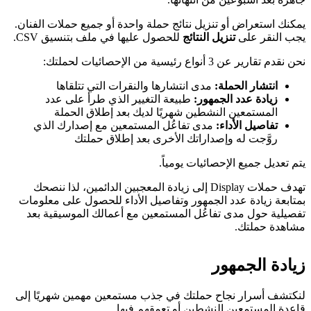
يمكنك استعراض أو تنزيل نتائج حملة واحدة أو جميع حملات الفنان.
يجب النقر على
تنزيل النتائج
للحصول عليها في ملف بتنسيق CSV.
نحن نقدم تقارير عن 3 أنواع رئيسية من الإحصائيات لحملتك:
انتشار الحملة:
مدى انتشارها والنقرات التي تتلقاها
زيادة عدد الجمهور:
طبيعة التغيير الذي طرأ على عدد
المستمعين النشطين شهريًا لديك بعد إطلاق الحملة
تفاصيل الأداء:
مدى تفاعُل المستمعين مع إصدارك الذي
روَّجت له وإصداراتك الأخرى بعد إطلاق حملتك
يتم تعديل جميع الإحصائيات يومياً.
تهدف حملات Display إلى زيادة المعجبين الدائمين، لذا ننصحك
بمتابعة زيادة عدد الجمهور وتفاصيل الأداء للحصول على معلومات
تفصيلية حول مدى تفاعُل المستمعين مع أعمالك الموسيقية بعد
مشاهدة حملتك.
زيادة الجمهور
لنكتشف أسرار نجاح حملتك في جذب مستمعين مهمين شهريًا إلى
قاعدة المستمعين النشطين أو تعمقهم فيها.