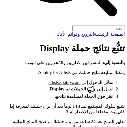
الصفحة الرئيسية
الترويج وقوائم الأغاني
تتبُّع نتائج حملة Display
بالنسبة إلى:
المشرفين الإداريين والمُحررين على الويب
يمكنك متابعة نتائج حملتك في Spotify for Artists:
سجِّل الدخول إلى
artists.spotify.com
.
انتقِل إلى
الحملات
ثم
Display
.
انقر فوق الحملة لمشاهدة نتائجها.
نتتبع سلوك المستمع لمدة 14 يوماً بعد أن يرى حملتك لمعرفة إذا
كان يبث مقطعاً من الإصدار أم لا.
تظهر النتائج بعد 24 ساعة من بدء حملتك، وتصبح النتائج النهائية
جاهزة بعد أسبوعين من انتهائها.