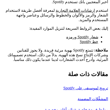
أخبر المعجبين بأنك تستخدم Spotify.
استخدم
إرشادات العلامة التجارية
لمعرفة أفضل طريقة لاستخدام
الشعار والرمز والألوان والخطوط والرسائل وعناصر واجهة
المستخدم والمزيد.
إليك بعض الروابط السريعة لتنزيل الموارد المفيدة:
شعار Spotify ورمزه
خط Spotify
ملاحظة:
تتمتع Spotify بهوية مرئية فريدة. ولا يجوز للفنانين
وشركات الإنتاج نسخ هذه الهوية. بدلاً من ذلك، استخدم تصميماتك
المرئية، وأدرج أحدث الشعارات لدينا عندما يكون ذلك مناسباً.
مقالات ذات صلة
ترويج لموسيقى على Spotify
المشغِّلات المضمنة
روابط فريدة خاصة بقوائم أغانٍ مخصصة