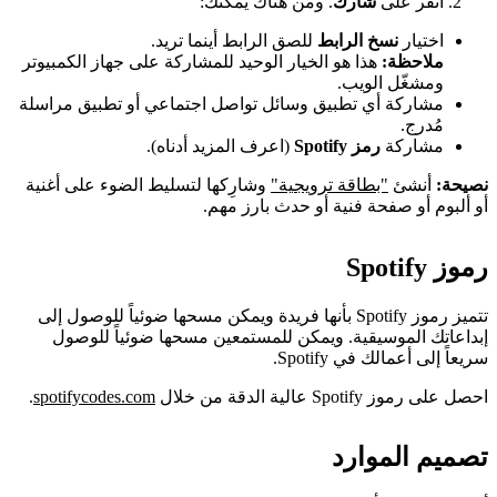
انقر على
شارك
. ومن هناك يمكنك:
اختيار
نسخ الرابط
للصق الرابط أينما تريد.
ملاحظة:
هذا هو الخيار الوحيد للمشاركة على جهاز الكمبيوتر
ومشغّل الويب.
مشاركة أي تطبيق وسائل تواصل اجتماعي أو تطبيق مراسلة
مُدرج.
مشاركة
رمز Spotify
(اعرف المزيد أدناه).
نصيحة:
أنشئ
"بطاقة ترويجية"
وشارِكها لتسليط الضوء على أغنية
أو ألبوم أو صفحة فنية أو حدث بارز مهم.
رموز Spotify
تتميز رموز Spotify بأنها فريدة ويمكن مسحها ضوئياً للوصول إلى
إبداعاتك الموسيقية. ويمكن للمستمعين مسحها ضوئياً للوصول
سريعاً إلى أعمالك في Spotify.
احصل على رموز Spotify عالية الدقة من خلال
spotifycodes.com
.
تصميم الموارد