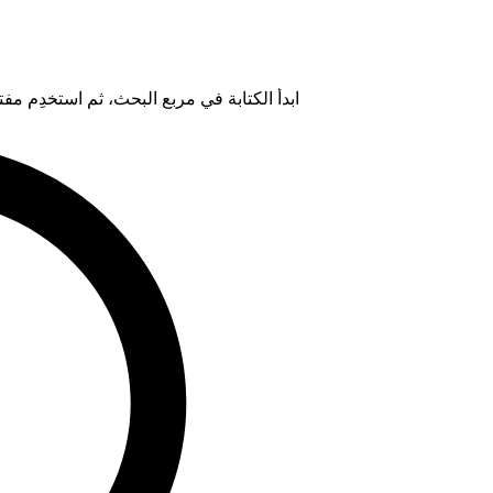
ابدأ الكتابة في مربع البحث، ثم استخدِم مفتاح "Tab" لتحديد خيار من ال