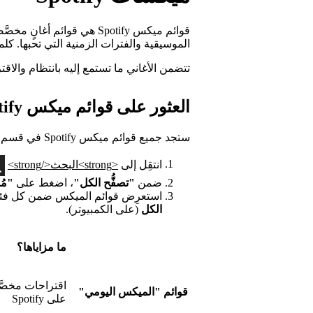
قوائم ميكس Spotify هي قوائم 
الموسيقية والفترات الزمنية التي تحبها. كلم
تتضمن الأغاني ما تستمع إليه بانتظام والاق
العثور على قوائم ميكس Spotify
ستجد جميع قوائم ميكس Spotify في قسم
انتقِل إلى
<strong>البحث</strong>
ضمن
"تصفُّح الكل"
، اضغط على
"مُ
استعرِض قوائم الميكس ضمن كل فئة ب
الكل
(على الكمبيوتر).
ما مزاياها؟
اقتراحات مخصَّص
قوائم "الميكس اليومي"
على Spotify