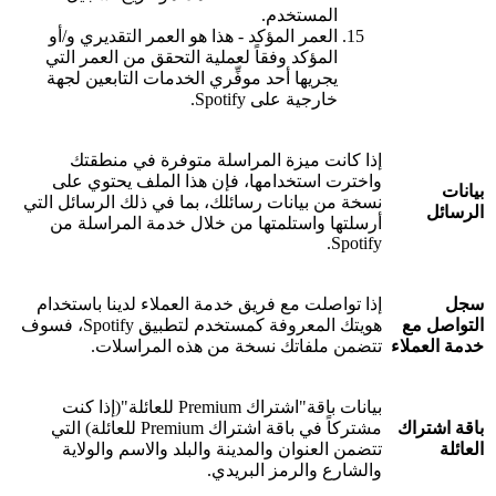
المستخدم.
العمر المؤكد - هذا هو العمر التقديري و/أو
المؤكد وفقاً لعملية التحقق من العمر التي
يجريها أحد موفِّري الخدمات التابعين لجهة
خارجية على Spotify.
إذا كانت ميزة المراسلة متوفرة في منطقتك
واخترت استخدامها، فإن هذا الملف يحتوي على
بيانات
نسخة من بيانات رسائلك، بما في ذلك الرسائل التي
الرسائل
أرسلتها واستلمتها من خلال خدمة المراسلة من
Spotify.
سجل
إذا تواصلت مع فريق خدمة العملاء لدينا باستخدام
التواصل مع
هويتك المعروفة كمستخدم لتطبيق Spotify، فسوف
خدمة العملاء
تتضمن ملفاتك نسخة من هذه المراسلات.
بيانات باقة"اشتراك Premium للعائلة"(إذا كنت
باقة اشتراك
مشتركاً في باقة اشتراك Premium للعائلة) التي
العائلة
تتضمن العنوان والمدينة والبلد والاسم والولاية
والشارع والرمز البريدي.