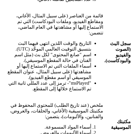
قائمة من العناصر (على سبيل المثال، الأغاني،
ومقاطع الفيديو، وملفات البودكاست) التي تم
الاستماع إليها أو مشاهدتها في العام الماضي،
تتضمن:
التاريخ والوقت اللذين انتهى فيهما البث
سجل البث
بتنسيق التوقيت العالمي الموحَّد (UTC).
(الصوت
اسم "صانع المحتوى" لكل بث (مثل اسم
والفيديو
الفنان في حالة المقطع الموسيقي).
والبودكاست).
أسماء الملفات التي تم الاستماع إليها أو
مشاهدتها (على سبيل المثال، عنوان المقطع
الموسيقي أو اسم مقطع الفيديو).
"msPlayed"- ترمز إلى عدد المللي ثانية التي
تم الاستماع خلالها إلى المقطع.
ملخص (عند تاريخ الطلب) للمحتوى المحفوظ في
مكتبتك الموسيقية (الأغاني، والحلقات، والعروض،
والفنانين، والألبومات)، يتضمن:
مكتبتك
أسماء المواد المسموعة.
الموسيقية
أسماء الألبومات والعروض.