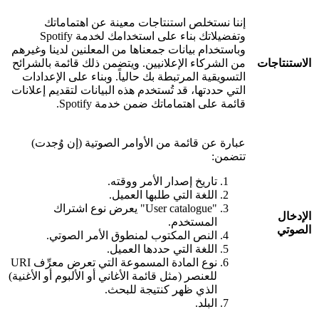
إننا نستخلص استنتاجات معينة عن اهتماماتك
وتفضيلاتك بناء على استخدامك لخدمة Spotify
وباستخدام بيانات جمعناها من المعلنين لدينا وغيرهم
الاستنتاجات
من الشركاء الإعلانيين. ويتضمن ذلك قائمة بالشرائح
التسويقية المرتبطة بك حالياً. وبناء على الإعدادات
التي حددتها، قد تُستخدم هذه البيانات لتقديم إعلانات
قائمة على اهتماماتك ضمن خدمة Spotify.
عبارة عن قائمة من الأوامر الصوتية (إن وُجدت)
تتضمن:
تاريخ إصدار الأمر ووقته.
اللغة التي طلبها العميل.
"User catalogue" يعرض نوع اشتراك
الإدخال
المستخدم.
الصوتي
النص المكتوب لمنطوق الأمر الصوتي.
اللغة التي حددها العميل.
نوع المادة المسموعة التي تعرض معرِّف URI
للعنصر (مثل قائمة الأغاني أو الألبوم أو الأغنية)
الذي ظهر كنتيجة للبحث.
البلد.