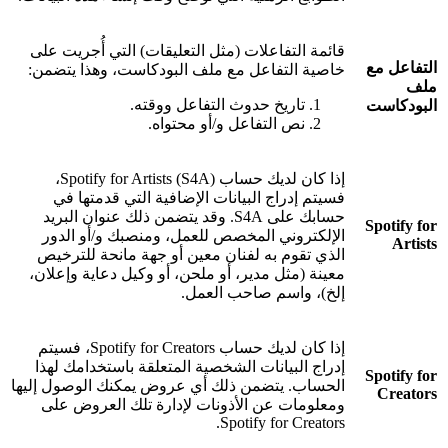
قائمة التفاعلات (مثل التعليقات) التي أُجريت على
التفاعل مع
خاصية التفاعل مع ملف البودكاست، وهذا يتضمن:
ملف
تاريخ حدوث التفاعل ووقته.
البودكاست
نص التفاعل و/أو محتواه.
إذا كان لديك حساب Spotify for Artists (S4A)،
فسيتم إدراج البيانات الإضافية التي قدمتها في
حسابك على S4A. وقد يتضمن ذلك عنوان البريد
Spotify for
الإلكتروني المخصص للعمل، ومنصبك و/أو الدور
Artists
الذي تقوم به لفنان معين أو جهة مانحة للترخيص
معينة (مثل مدير، أو ملحن، أو وكيل دعاية وإعلان،
إلخ)، واسم صاحب العمل.
إذا كان لديك حساب Spotify for Creators، فسيتم
إدراج البيانات الشخصية المتعلقة باستخدامك لهذا
Spotify for
الحساب. يتضمن ذلك أي عروض يمكنك الوصول إليها
Creators
ومعلومات عن الأذونات لإدارة تلك العروض على
Spotify for Creators.