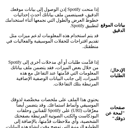
إذا منحت Spotify إذن الوصول إلى بيانات موقعك
الدقيق، فسيتضمن ملف بياناتك أحدث إحداثيات
خطوط العرض والطول التي نجمعها أثناء استخدامك
بيانات الموقع
لتطبيق Spotify.
الدقيق
قد يتم استخدام هذه المعلومات لدعم ميزات مثل
تقديم اقتراحات للحفلات الموسيقية والفعاليات في
منطقتك.
إذا قدَّمت طلبات أو أي مدخلات أخرى إلى Spotify
من خلال بعض الميزات، فقد يتضمن ملف بياناتك
الإدخال/
المعلومات التي قدَّمتها عند التفاعل مع هذه
الطلبات
الميزات، إلى جانب البيانات الوصفية الإضافية
المرتبطة بتلك التفاعلات.
يحتوي هذا الملف على ملخصات مخصَّصة لذوقك
الموسيقي وأنماط استماعك. وقد يتضمن أيضاً
صفحات
معرِّفات (URI) على Spotify للفنانين وحلقات
"لمحة عن
البودكاست والكتب الصوتية المرتبطة بصفحتك
ذوقك"
الشخصية، وأي ملاحظات قدَّمتها، بالإضافة إلى
الطوابع الزمنية التي توضح وقت إنشاء هذه البيانات.