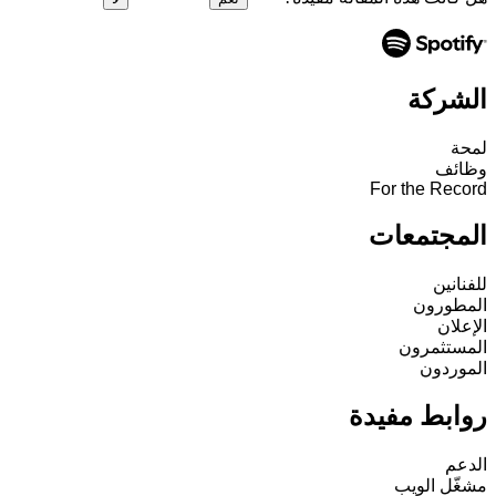
الشركة
لمحة
وظائف
For the Record
المجتمعات
للفنانين
المطورون
الإعلان
المستثمرون
الموردون
روابط مفيدة
الدعم
مشغّل الويب