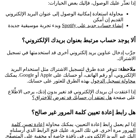
إذا تعذَّر عليك الوصول، فإليك بعض الخيارات:
محاولة استعادة إمكانية الوصول إلى عنوان البريد الإلكتروني
القديم إن أمكن
إنشاء حساب جديد على Spotify
وبدء تجربة موسيقية جديدة
ألا يوجد حساب مرتبط بعنوان بريدك الإلكتروني؟
جرِّب إدخال عناوين بريد إلكتروني أخرى قد استخدمتها في تسجيل
الاشتراك.
ملاحظة:
تتوفر عدة طرق لتسجيل الاشتراك مثل استخدام البريد
الإلكتروني، أو رقم الهاتف، أو حسابك على Apple أو Google. يمكنك
محاولة تسجيل الدخول
بهذه الطرق للعثور على حسابك.
إذا اعتقدت أن بريدك الإلكتروني قد تغير بدون إذنك، يرجى الاطِّلاع
على صفحة
هل تعتقد أن حسابك قد تعرض للاختراق؟
هل رابط إعادة تعيين كلمة المرور غير صالح؟
إذا لم يعمل رابط إعادة التعيين، يمكنك محاولة
إعادة تعيين كلمة
المرور
مرة أخرى. في تلك المرة، عليك فتح الرابط الذي أرسلناه
إليك عبر البريد الإلكتروني في نافذة خاصة أو مخفية على المتصفِّح.